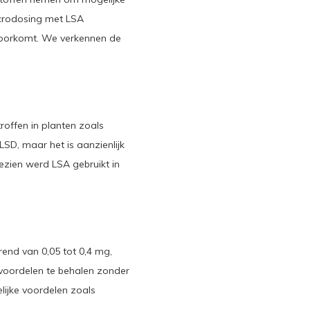
microdosing met LSA
 voorkomt. We verkennen de
roffen in planten zoals
SD, maar het is aanzienlijk
gezien werd LSA gebruikt in
rend van 0,05 tot 0,4 mg,
svoordelen te behalen zonder
ijke voordelen zoals