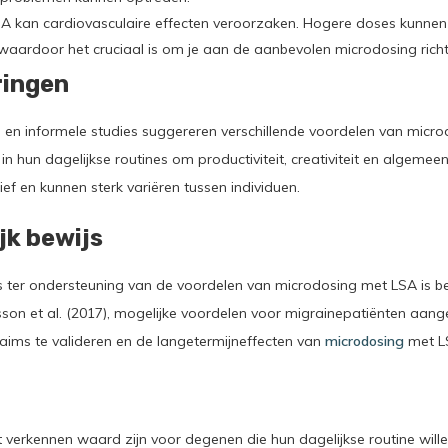
SA kan cardiovasculaire effecten veroorzaken. Hogere doses kunne
waardoor het cruciaal is om je aan de aanbevolen microdosing richt
ringen
 en informele studies suggereren verschillende voordelen van micro
n hun dagelijkse routines om productiviteit, creativiteit en algemeen
tief en kunnen sterk variëren tussen individuen.
jk bewijs
s ter ondersteuning van de voordelen van microdosing met LSA is 
sson et al. (2017), mogelijke voordelen voor migrainepatiënten aange
ims te valideren en de langetermijneffecten van
microdosing
met LS
verkennen waard zijn voor degenen die hun dagelijkse routine will