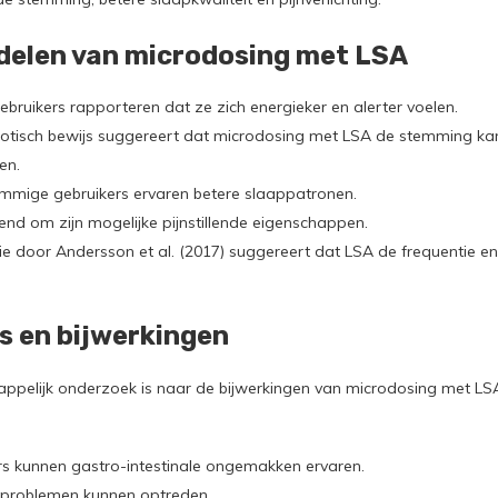
delen van microdosing met LSA
Gebruikers rapporteren dat ze zich energieker en alerter voelen.
dotisch bewijs suggereert dat microdosing met LSA de stemming k
en.
ommige gebruikers ervaren betere slaappatronen.
end om zijn mogelijke pijnstillende eigenschappen.
die door Andersson et al. (2017) suggereert dat LSA de frequentie e
's en bijwerkingen
ppelijk onderzoek is naar de bijwerkingen van microdosing met LSA
ers kunnen gastro-intestinale ongemakken ervaren.
gsproblemen kunnen optreden.