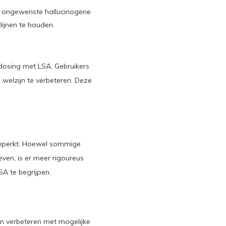
n ongewenste hallucinogene
lijnen te houden.
dosing met LSA. Gebruikers
 welzijn te verbeteren. Deze
beperkt. Hoewel sommige
ven, is er meer rigoureus
A te begrijpen.
en verbeteren met mogelijke