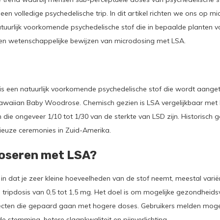
een volledige psychedelische trip. In dit artikel richten we ons op 
atuurlijk voorkomende psychedelische stof die in bepaalde planten
s en wetenschappelijke bewijzen van microdosing met LSA.
is een natuurlijk voorkomende psychedelische stof die wordt aanget
Hawaiian Baby Woodrose. Chemisch gezien is LSA vergelijkbaar met L
 die ongeveer 1/10 tot 1/30 van de sterkte van LSD zijn. Historisch 
ligieuze ceremonies in Zuid-Amerika.
oseren met LSA?
n dat je zeer kleine hoeveelheden van de stof neemt, meestal varië
 tripdosis van 0,5 tot 1,5 mg. Het doel is om mogelijke gezondheid
fecten die gepaard gaan met hogere doses. Gebruikers melden mogel
e stemming, betere slaapkwaliteit en pijnverlichting.