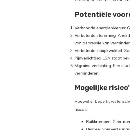
Potentiële voor
Verhoogde energieniveaus
: 
Verbeterde stemming
: Anek
van depressie kan verminder
Verbeterde slaapkwaliteit
: S
Pijnverlichting
: LSA staat bek
Migraine verlichting
: Een stu
verminderen.
Mogelijke risico
Hoewel er beperkt wetenscha
risico's:
Buikkrampen
: Gebruik
Diarree
: Spijsverterin