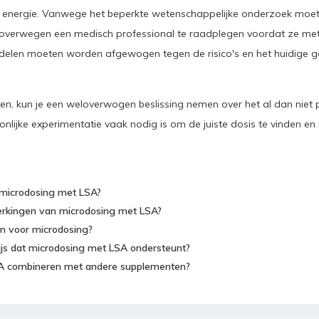
 energie. Vanwege het beperkte wetenschappelijke onderzoek moete
n overwegen een medisch professional te raadplegen voordat ze me
rdelen moeten worden afgewogen tegen de risico's en het huidige g
gen, kun je een weloverwogen beslissing nemen over het al dan niet
lijke experimentatie vaak nodig is om de juiste dosis te vinden en
 microdosing met LSA?
jwerkingen van microdosing met LSA?
n voor microdosing?
ijs dat microdosing met LSA ondersteunt?
SA combineren met andere supplementen?