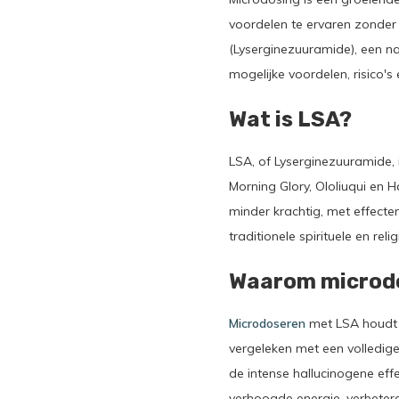
voordelen te ervaren zonder 
(Lyserginezuuramide), een n
mogelijke voordelen, risico'
Wat is LSA?
LSA, of Lyserginezuuramide, 
Morning Glory, Ololiuqui en 
minder krachtig, met effecten
traditionele spirituele en re
Waarom microd
Microdoseren
met LSA houdt i
vergeleken met een volledige
de intense hallucinogene ef
verhoogde energie, verbeterd