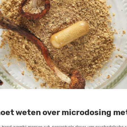
 moet weten over microdosing me
e trend waarbij mensen sub-perceptuele doses van psychedelische 