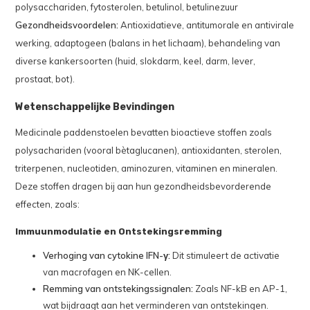
polysacchariden, fytosterolen, betulinol, betulinezuur
Gezondheidsvoordelen:
Antioxidatieve, antitumorale en antivirale
werking, adaptogeen (balans in het lichaam), behandeling van
diverse kankersoorten (huid, slokdarm, keel, darm, lever,
prostaat, bot).
Wetenschappelijke Bevindingen
Medicinale paddenstoelen bevatten bioactieve stoffen zoals
polysachariden (vooral bètaglucanen), antioxidanten, sterolen,
triterpenen, nucleotiden, aminozuren, vitaminen en mineralen.
Deze stoffen dragen bij aan hun gezondheidsbevorderende
effecten, zoals:
Immuunmodulatie en Ontstekingsremming
Verhoging van cytokine IFN-γ:
Dit stimuleert de activatie
van macrofagen en NK-cellen.
Remming van ontstekingssignalen:
Zoals NF-kB en AP-1,
wat bijdraagt aan het verminderen van ontstekingen.