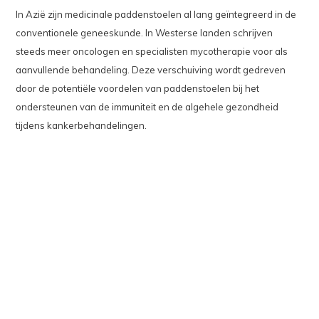
In Azië zijn medicinale paddenstoelen al lang geïntegreerd in de
conventionele geneeskunde. In Westerse landen schrijven
steeds meer oncologen en specialisten mycotherapie voor als
aanvullende behandeling. Deze verschuiving wordt gedreven
door de potentiële voordelen van paddenstoelen bij het
ondersteunen van de immuniteit en de algehele gezondheid
tijdens kankerbehandelingen.
Voedingswaarde
Medicinale paddenstoelen zijn laag in calorieën en rijk aan
mineralen, kalium, voedingsvezels en kunnen vitamine D
produceren onder UV-licht, wat ze tot een waardevolle aanvulling
op het dieet maakt.
Conclusie
Medicinale paddenstoelen bieden een breed scala aan
gezondheidsvoordelen en kunnen effectief worden ingezet bij de