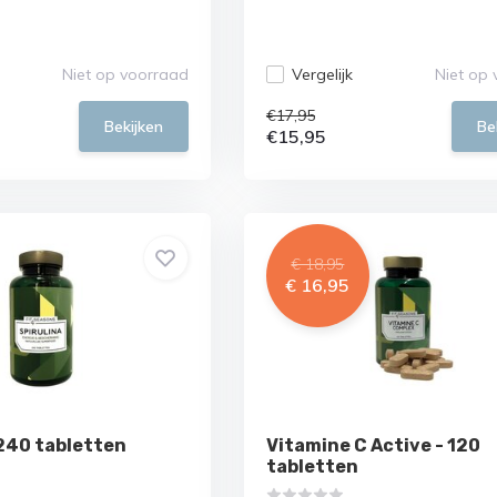
Niet op voorraad
Vergelijk
Niet op
€17,95
Bekijken
Be
€15,95
€ 18,95
€ 16,95
 240 tabletten
Vitamine C Active - 120
tabletten