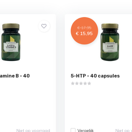
€ 17,95
€ 15,95
amine B - 40
5-HTP - 40 capsules
Niet op voorraad
Vergelijk
Niet op