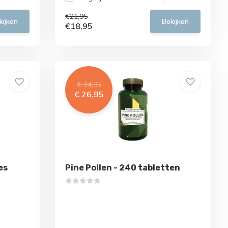
€21,95
kijken
Bekijken
€18,95
€ 34,95
€ 26,95
es
Pine Pollen - 240 tabletten