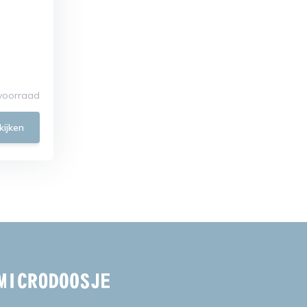
 voorraad
kijken