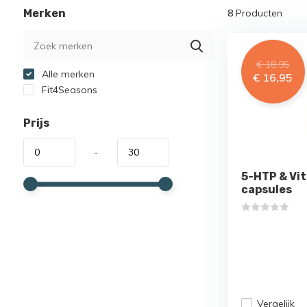
Merken
8
Producten
€ 18,95
Alle merken
€ 16,95
Fit4Seasons
Prijs
-
5-HTP & Vit
capsules
Vergelijk