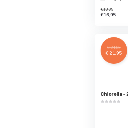
€18,95
€16,95
€ 24,95
€ 21,95
Chlorella -