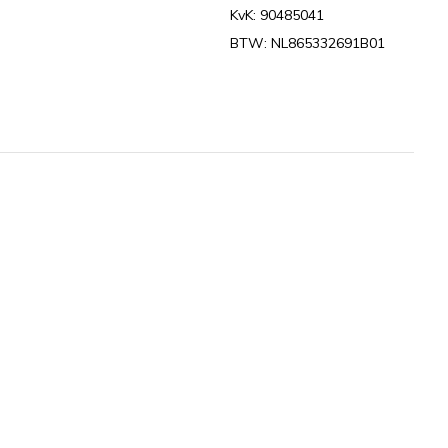
KvK: 90485041
BTW: NL865332691B01