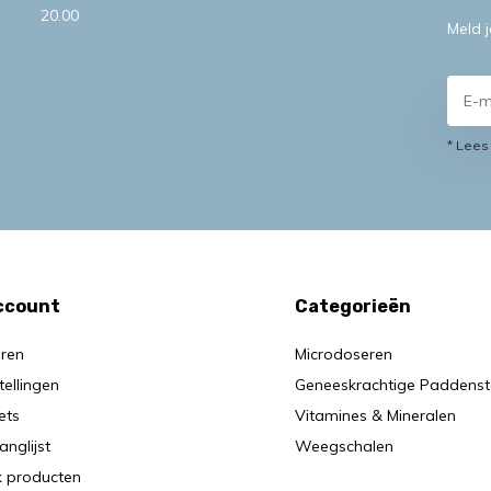
20.00
Meld 
* Lees
account
Categorieën
eren
Microdoseren
tellingen
Geneeskrachtige Paddenst
kets
Vitamines & Mineralen
anglijst
Weegschalen
jk producten