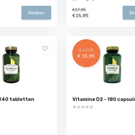
€17,95
Bekijken
Be
€15,95
€ 17,95
€ 15,95
 240 tabletten
Vitamine D2 - 180 capsul