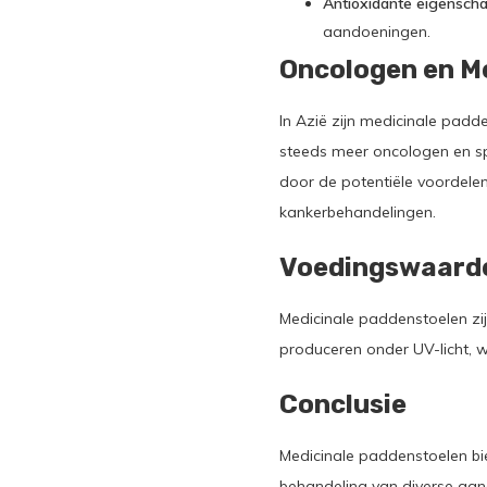
Antioxidante eigensch
aandoeningen.
Oncologen en M
In Azië zijn medicinale padd
steeds meer oncologen en sp
door de potentiële voordele
kankerbehandelingen.
Voedingswaard
Medicinale paddenstoelen zij
produceren onder UV-licht, w
Conclusie
Medicinale paddenstoelen bi
behandeling van diverse aa