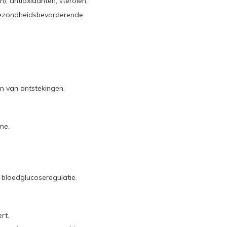
, antioxidanten, sterolen,
 gezondheidsbevorderende
n van ontstekingen.
me.
 bloedglucoseregulatie.
rt.