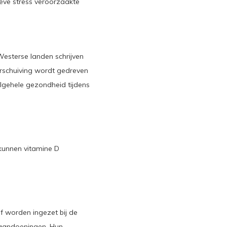
eve stress veroorzaakte
Westerse landen schrijven
erschuiving wordt gedreven
lgehele gezondheid tijdens
 kunnen vitamine D
f worden ingezet bij de
 aandoeningen. Hun