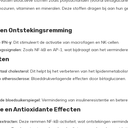
atten bioactieve stoffen zoals polysachariden (vooral bètaglucanen)
minozuren, vitaminen en mineralen. Deze stoffen dragen bij aan hun
 en Ontstekingsremming
 IFN-γ:
Dit stimuleert de activatie van macrofagen en NK-cellen.
gssignalen:
Zoals NF-kB en AP-1, wat bijdraagt aan het vermindere
ten
aal cholesterol:
Dit helpt bij het verbeteren van het lipidenmetabolis
 atherosclerose:
Bloeddrukverlagende effecten door bètaglucanen.
 de bloedsuikerspiegel:
Vermindering van insulineresistentie en betere
e en Antioxidante Effecten
extracten:
Deze remmen NF-kB-activiteit, wat ontstekingen verminde