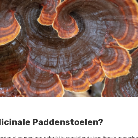
icinale Paddenstoelen?
rden al eeuwenlang gebruikt in verschillende traditionele geneesku