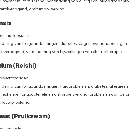
nsysteem-stimulerend, behandeling van allergieën, huidaandoening
erolverlagend, antitumor-werking.
nsis
en, nucleosiden
deling van longaandoeningen, diabetes, cognitieve aandoeningen, 
libido-verhogend, vermindering van bijwerkingen van chemotherapie.
dum (Reishi)
polysacchariden
deling van longaandoeningen, huidproblemen, diabetes, allergieën,
, leukemie), antibacteriële en antivirale werking, problemen aan de 
 leverproblemen.
ceus (Pruikzwam)
n, erinacines