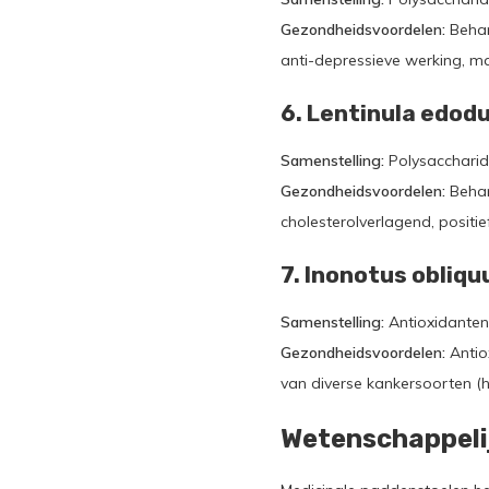
Gezondheidsvoordelen:
Behan
anti-depressieve werking, 
6. Lentinula edodu
Samenstelling:
Polysaccharid
Gezondheidsvoordelen:
Behan
cholesterolverlagend, positi
7. Inonotus obliqu
Samenstelling:
Antioxidanten,
Gezondheidsvoordelen:
Antio
van diverse kankersoorten (hu
Wetenschappeli