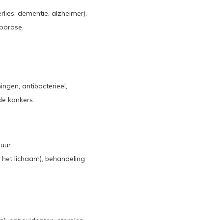
ies, dementie, alzheimer),
porose.
ngen, antibacterieel,
de kankers.
zuur
 het lichaam), behandeling