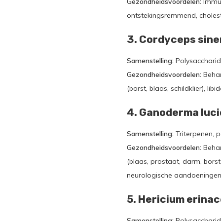
Gezondheidsvoordelen:
Immuu
ontstekingsremmend, cholest
3. Cordyceps sine
Samenstelling:
Polysaccharid
Gezondheidsvoordelen:
Behan
(borst, blaas, schildklier), 
4. Ganoderma luci
Samenstelling:
Triterpenen, 
Gezondheidsvoordelen:
Behan
(blaas, prostaat, darm, borst
neurologische aandoeningen,
5. Hericium erina
Samenstelling:
Polysaccharide