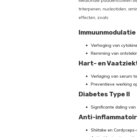
Medicinale paddenstoelen bev
triterpenen, nucleotiden, a
effecten, zoals:
Immuunmodulatie
Verhoging van cytokine
Remming van ontstekin
Hart- en Vaatziek
Verlaging van serum tot
Preventieve werking op
Diabetes Type II
Significante daling van
Anti-inflammatoir
Shiitake en Cordyceps-