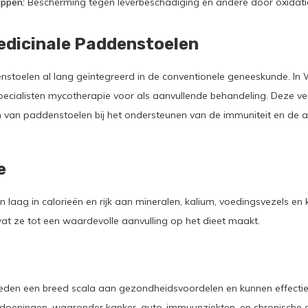
appen:
Bescherming tegen leverbeschadiging en andere door oxidati
edicinale Paddenstoelen
enstoelen al lang geïntegreerd in de conventionele geneeskunde. In 
ecialisten mycotherapie voor als aanvullende behandeling. Deze v
n van paddenstoelen bij het ondersteunen van de immuniteit en de a
e
n laag in calorieën en rijk aan mineralen, kalium, voedingsvezels en
at ze tot een waardevolle aanvulling op het dieet maakt.
eden een breed scala aan gezondheidsvoordelen en kunnen effectie
ndoeningen, waaronder kanker, auto-immuunziekten, en chronische