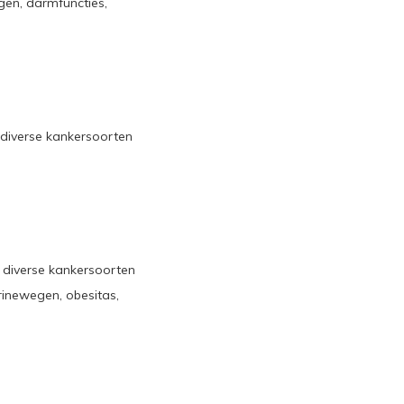
en, darmfuncties,
diverse kankersoorten
 diverse kankersoorten
urinewegen, obesitas,