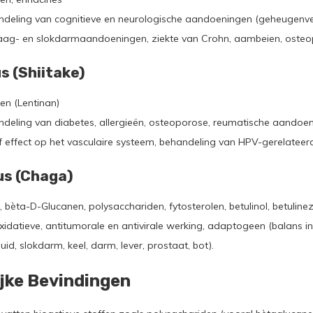
deling van cognitieve en neurologische aandoeningen (geheugenverl
maag- en slokdarmaandoeningen, ziekte van Crohn, aambeien, osteo
s (Shiitake)
en (Lentinan)
deling van diabetes, allergieën, osteoporose, reumatische aandoeni
ef effect op het vasculaire systeem, behandeling van HPV-gerelateer
us (Chaga)
 bèta-D-Glucanen, polysacchariden, fytosterolen, betulinol, betuline
xidatieve, antitumorale en antivirale werking, adaptogeen (balans in
id, slokdarm, keel, darm, lever, prostaat, bot).
jke Bevindingen